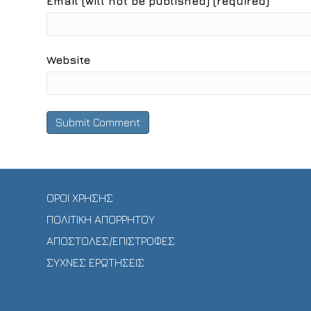
Email (will not be published) (required)
Website
ΟΡΟΙ ΧΡΗΣΗΣ
ΠΟΛΙΤΙΚΗ ΑΠΟΡΡΗΤΟΥ
ΑΠΟΣΤΟΛΕΣ/ΕΠΙΣΤΡΟΦΕΣ
ΣΥΧΝΕΣ ΕΡΩΤΗΣΕΙΣ