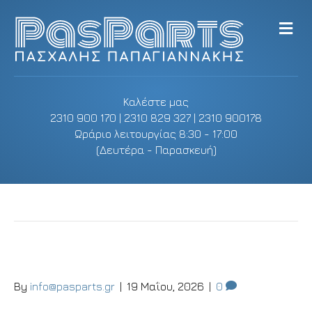
M
e
n
u
Καλέστε μας
2310 900 170 | 2310 829 327 | 2310 900178
Ωράριο λειτουργίας 8:30 - 17:00
(Δευτέρα - Παρασκευή)
Posts Tagged ‘kaasino’
Kaasino Online Casino: Jouw Complete Wegwijzer voor Digitaal
Gokplezier
By
info@pasparts.gr
|
19 Μαΐου, 2026
|
0