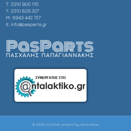
Τ:
2310 900 170
T:
2310 829 327
Μ:
6943 442 727
E:
info@pasparts.gr
© 2019 | Another project by
Adrenalize