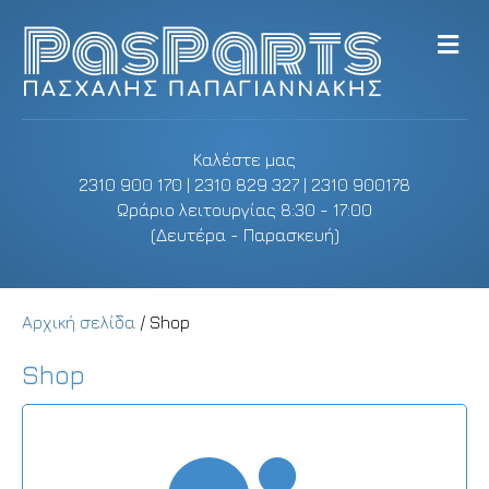
M
e
n
u
Καλέστε μας
2310 900 170 | 2310 829 327 | 2310 900178
Ωράριο λειτουργίας 8:30 - 17:00
(Δευτέρα - Παρασκευή)
Αρχική σελίδα
/ Shop
Shop