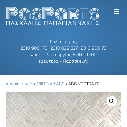
M
e
n
u
Καλέστε μας
2310 900 170 | 2310 829 327 | 2310 900178
Ωράριο λειτουργίας 8:30 - 17:00
(Δευτέρα - Παρασκευή)
Αρχική σελίδα
/
ΦΡΕΝΑ
/
ABS
/ ABS VECTRA B1