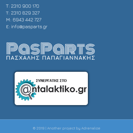
Τ:
2310 900 170
T:
2310 829 327
Μ:
6943 442 727
E:
info@pasparts.gr
© 2019 | Another project by
Adrenalize