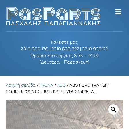
M
e
n
u
Καλέστε μας
2310 900 170 | 2310 829 327 | 2310 900178
Ωράριο λειτουργίας 8:30 - 17:00
(Δευτέρα - Παρασκευή)
Αρχική σελίδα
/
ΦΡΕΝΑ
/
ABS
/ ABS FORD TRANSIT
COURIER (2013-2019) UGCB EY16-2C405-AB