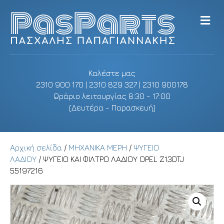
M
e
n
u
Καλέστε μας
2310 900 170 | 2310 829 327 | 2310 900178
Ωράριο λειτουργίας 8:30 - 17:00
(Δευτέρα - Παρασκευή)
Αρχική σελίδα
/
ΜΗΧΑΝΙΚΑ ΜΕΡΗ
/
ΨΥΓΕΙΟ
ΛΑΔΙΟΥ
/ ΨΥΓΕΙΟ ΚΑΙ ΦΙΛΤΡΟ ΛΑΔΙΟΥ OPEL Z13DTJ
55197216