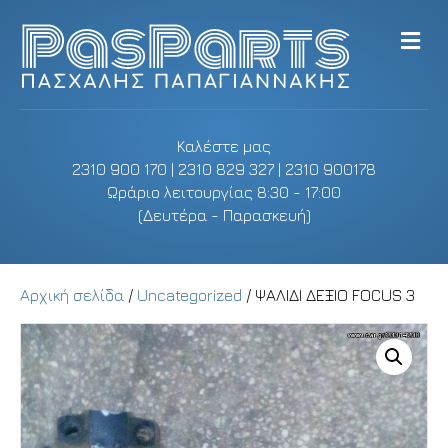
M
e
n
u
Καλέστε μας
2310 900 170 | 2310 829 327 | 2310 900178
Ωράριο λειτουργίας 8:30 - 17:00
(Δευτέρα - Παρασκευή)
Αρχική σελίδα
/
Uncategorized
/ ΨΑΛΙΔΙ ΔΕΞΙΟ FOCUS 3