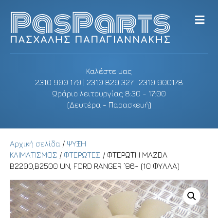
M
e
n
u
Καλέστε μας
2310 900 170 | 2310 829 327 | 2310 900178
Ωράριο λειτουργίας 8:30 - 17:00
(Δευτέρα - Παρασκευή)
Αρχική σελίδα
/
ΨΥΞΗ
ΚΛΙΜΑΤΙΣΜΟΣ
/
ΦΤΕΡΩΤΕΣ
/ ΦΤΕΡΩΤΗ MAZDA
B2200,B2500 UN, FORD RANGER ’96- (10 ΦΥΛΛΑ)