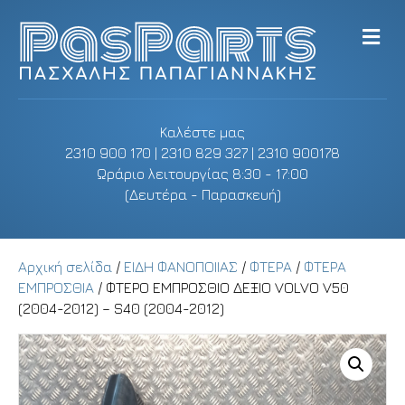
M
e
n
u
Καλέστε μας
2310 900 170 | 2310 829 327 | 2310 900178
Ωράριο λειτουργίας 8:30 - 17:00
(Δευτέρα - Παρασκευή)
Αρχική σελίδα
/
ΕΙΔΗ ΦΑΝΟΠΟΙΙΑΣ
/
ΦΤΕΡΑ
/
ΦΤΕΡΑ
ΕΜΠΡΟΣΘΙΑ
/ ΦΤΕΡΟ ΕΜΠΡΟΣΘΙΟ ΔΕΞΙΟ VOLVO V50
(2004-2012) – S40 (2004-2012)