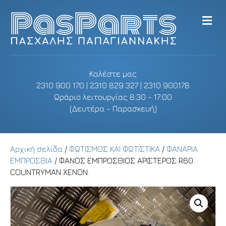
M
e
n
u
Καλέστε μας
2310 900 170 | 2310 829 327 | 2310 900178
Ωράριο λειτουργίας 8:30 - 17:00
(Δευτέρα - Παρασκευή)
Αρχική σελίδα
/
ΦΩΤΙΣΜΟΣ ΚΑΙ ΦΩΤΙΣΤΙΚΑ
/
ΦΑΝΑΡΙΑ
ΕΜΠΡΟΣΘΙΑ
/ ΦΑΝΟΣ ΕΜΠΡΟΣΘΙΟΣ ΑΡΙΣΤΕΡΟΣ R60
COUNTRYMAN XENON.