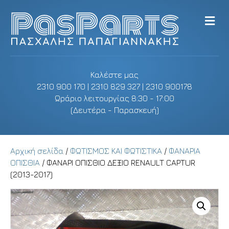
M
e
n
u
Καλέστε μας
2310 900 170 | 2310 829 327 | 2310 900178
Ωράριο λειτουργίας 8:30 - 17:00
(Δευτέρα - Παρασκευή)
Αρχική σελίδα
/
ΦΩΤΙΣΜΟΣ ΚΑΙ ΦΩΤΙΣΤΙΚΑ
/
ΦΑΝΑΡΙΑ
ΟΠΙΣΘΙΑ
/ ΦΑΝΑΡΙ ΟΠΙΣΘΙΟ ΔΕΞΙΟ RENAULT CAPTUR
(2013-2017)