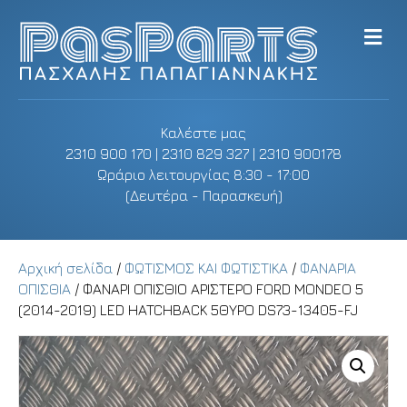
M
e
n
u
Καλέστε μας
2310 900 170 | 2310 829 327 | 2310 900178
Ωράριο λειτουργίας 8:30 - 17:00
(Δευτέρα - Παρασκευή)
Αρχική σελίδα
/
ΦΩΤΙΣΜΟΣ ΚΑΙ ΦΩΤΙΣΤΙΚΑ
/
ΦΑΝΑΡΙΑ
ΟΠΙΣΘΙΑ
/ ΦΑΝΑΡΙ ΟΠΙΣΘΙΟ ΑΡΙΣΤΕΡΟ FORD MONDEO 5
(2014-2019) LED HATCHBACK 5ΘΥΡΟ DS73-13405-FJ