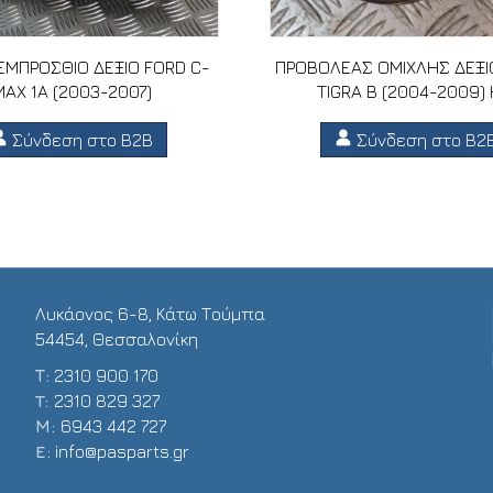
ΕΜΠΡΟΣΘΙΟ ΔΕΞΙΟ FORD C-
ΠΡΟΒΟΛΕΑΣ ΟΜΙΧΛΗΣ ΔΕΞΙ
MAX 1A (2003-2007)
TIGRA B (2004-2009) 
Σύνδεση στο B2B
Σύνδεση στο B2
Λυκάονος 6-8, Κάτω Τούμπα
54454, Θεσσαλονίκη
Τ:
2310 900 170
T:
2310 829 327
Μ:
6943 442 727
E:
info@pasparts.gr