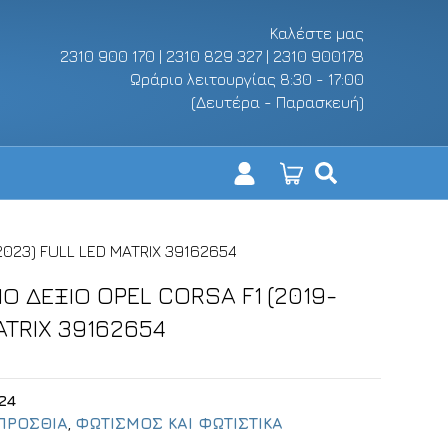
Καλέστε μας
2310 900 170 | 2310 829 327 | 2310 900178
Ωράριο λειτουργίας 8:30 - 17:00
(Δευτέρα - Παρασκευή)
2023) FULL LED MATRIX 39162654
Ο ΔΕΞΙΟ OPEL CORSA F1 (2019-
ATRIX 39162654
24
ΠΡΟΣΘΙΑ
,
ΦΩΤΙΣΜΟΣ ΚΑΙ ΦΩΤΙΣΤΙΚΑ