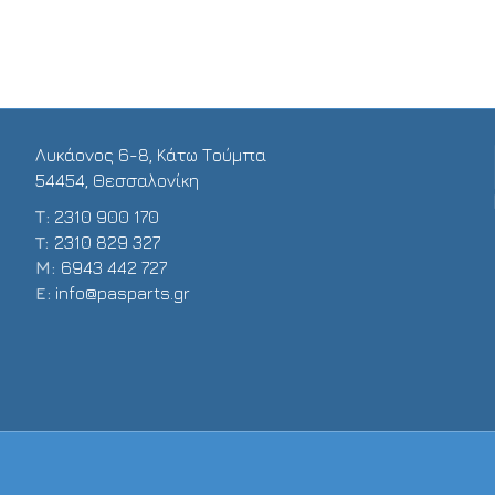
Λυκάονος 6-8, Κάτω Τούμπα
54454, Θεσσαλονίκη
Τ:
2310 900 170
T:
2310 829 327
Μ:
6943 442 727
E:
info@pasparts.gr