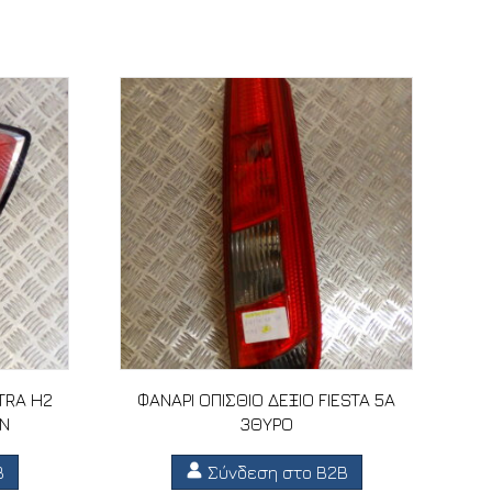
TRA H2
ΦΑΝΑΡΙ ΟΠΙΣΘΙΟ ΔΕΞΙΟ FIESTA 5A
AN
3ΘΥΡΟ
B
Σύνδεση στο B2B