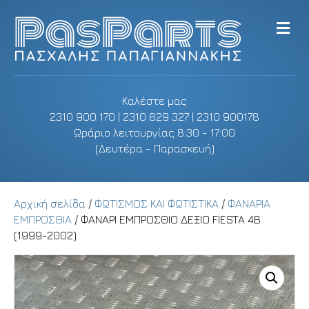
M
e
n
u
Καλέστε μας
2310 900 170 | 2310 829 327 | 2310 900178
Ωράριο λειτουργίας 8:30 - 17:00
(Δευτέρα - Παρασκευή)
Αρχική σελίδα
/
ΦΩΤΙΣΜΟΣ ΚΑΙ ΦΩΤΙΣΤΙΚΑ
/
ΦΑΝΑΡΙΑ
ΕΜΠΡΟΣΘΙΑ
/ ΦΑΝΑΡΙ ΕΜΠΡΟΣΘΙΟ ΔΕΞΙΟ FIESTA 4B
(1999-2002)