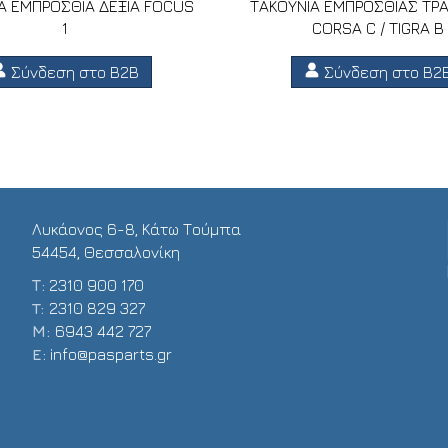
ΙΑ ΕΜΠΡΟΣΘΙΑ ΔΕΞΙΑ FOCUS
ΤΑΚΟΥΝΙΑ ΕΜΠΡΟΣΘΙΑΣ ΤΡ
1
CORSA C / TIGRA B
Σύνδεση στο B2B
Σύνδεση στο B2
Λυκάονος 6-8, Κάτω Τούμπα
54454, Θεσσαλονίκη
Τ:
2310 900 170
T:
2310 829 327
Μ:
6943 442 727
E:
info@pasparts.gr