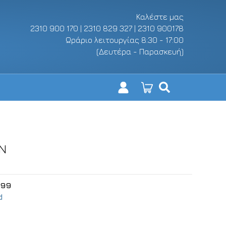
Καλέστε μας
2310 900 170 | 2310 829 327 | 2310 900178
Ωράριο λειτουργίας 8:30 - 17:00
(Δευτέρα - Παρασκευή)
ON
599
d