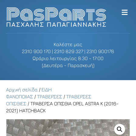
M
e
n
u
Καλέστε μας
2310 900 170 | 2310 829 327 | 2310 900178
Ωράριο λειτουργίας 8:30 - 17:00
(Δευτέρα - Παρασκευή)
Αρχική σελίδα
/
ΕΙΔΗ
ΦΑΝΟΠΟΙΙΑΣ
/
ΤΡΑΒΕΡΣΕΣ
/
ΤΡΑΒΕΡΣΕΣ
ΟΠΙΣΘΙΕΣ
/ ΤΡΑΒΕΡΣΑ ΟΠΙΣΘΙΑ OPEL ASTRA K (2016-
2021) HATCHBACK