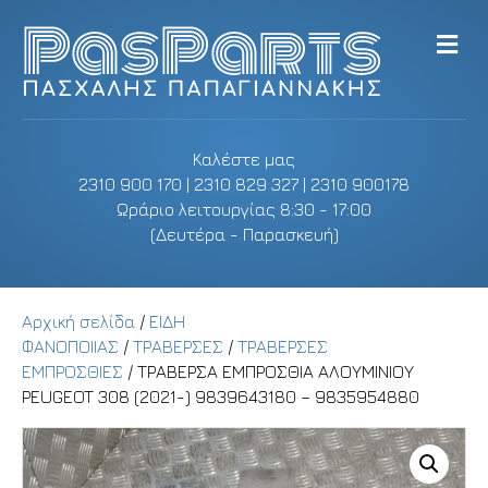
M
e
n
u
Καλέστε μας
2310 900 170 | 2310 829 327 | 2310 900178
Ωράριο λειτουργίας 8:30 - 17:00
(Δευτέρα - Παρασκευή)
Αρχική σελίδα
/
ΕΙΔΗ
ΦΑΝΟΠΟΙΙΑΣ
/
ΤΡΑΒΕΡΣΕΣ
/
ΤΡΑΒΕΡΣΕΣ
ΕΜΠΡΟΣΘΙΕΣ
/ ΤΡΑΒΕΡΣΑ ΕΜΠΡΟΣΘΙΑ ΑΛΟΥΜΙΝΙΟΥ
PEUGEOT 308 (2021-) 9839643180 – 9835954880