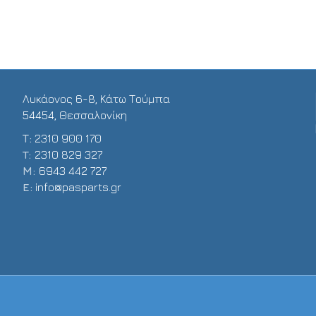
Λυκάονος 6-8, Κάτω Τούμπα
54454, Θεσσαλονίκη
Τ:
2310 900 170
T:
2310 829 327
Μ:
6943 442 727
E:
info@pasparts.gr