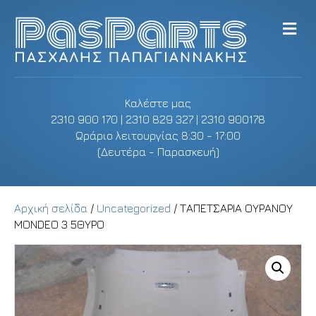
M
e
n
u
Καλέστε μας
2310 900 170 | 2310 829 327 | 2310 900178
Ωράριο λειτουργίας 8:30 - 17:00
(Δευτέρα - Παρασκευή)
Αρχική σελίδα
/
Uncategorized
/ ΤΑΠΕΤΣΑΡΙΑ ΟΥΡΑΝΟΥ
MONDEO 3 5ΘΥΡΟ