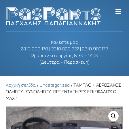
M
e
n
u
Καλέστε μας
2310 900 170 | 2310 829 327 | 2310 900178
Ωράριο λειτουργίας 8:30 - 17:00
(Δευτέρα - Παρασκευή)
Αρχική σελίδα
/
Uncategorized
/ ΤΑΜΠΛΟ + ΑΕΡΟΣΑΚΟΣ
ΟΔΗΓΟΥ-ΣΥΝΟΔΗΓΟΥ-ΠΡΟΕΝΤΑΤΗΡΕΣ ΕΓΚΕΦΑΛΟΣ C-
MAX 1.