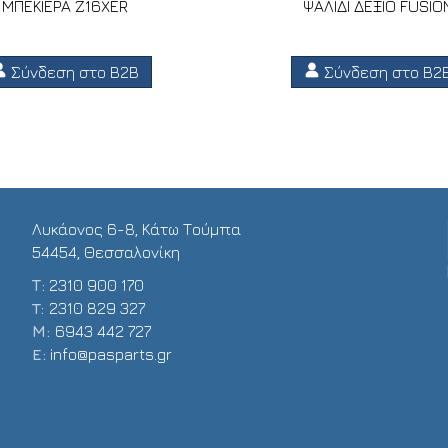
ΜΠΕΚΙΕΡΑ Z16XER
ΨΑΛΙΔΙ ΔΕΞΙΟ FUSIO
Σύνδεση στο B2B
Σύνδεση στο B2
Λυκάονος 6-8, Κάτω Τούμπα
54454, Θεσσαλονίκη
Τ:
2310 900 170
T:
2310 829 327
Μ:
6943 442 727
E:
info@pasparts.gr