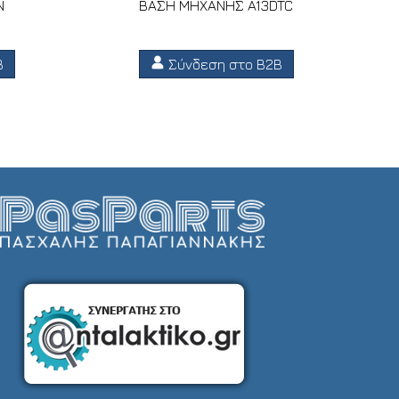
N
ΒΑΣΗ ΜΗΧΑΝΗΣ A13DTC
B
Σύνδεση στο B2B