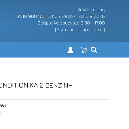
Καλέστε μας
2310 900 170 | 2310 829 327 | 2310 900178
Ωράριο λειτουργίας 8:30 - 17:00
(Δευτέρα - Παρασκευή)
ONDITION KA 2 ΒΕΝΖΙΝΗ
761
d