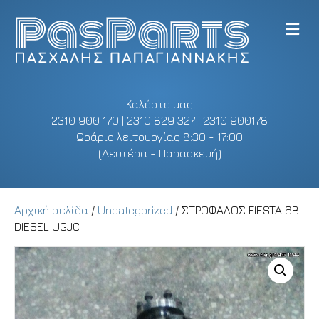
M
e
n
u
Καλέστε μας
2310 900 170 | 2310 829 327 | 2310 900178
Ωράριο λειτουργίας 8:30 - 17:00
(Δευτέρα - Παρασκευή)
Αρχική σελίδα
/
Uncategorized
/ ΣΤΡΟΦΑΛΟΣ FIESTA 6B
DIESEL UGJC