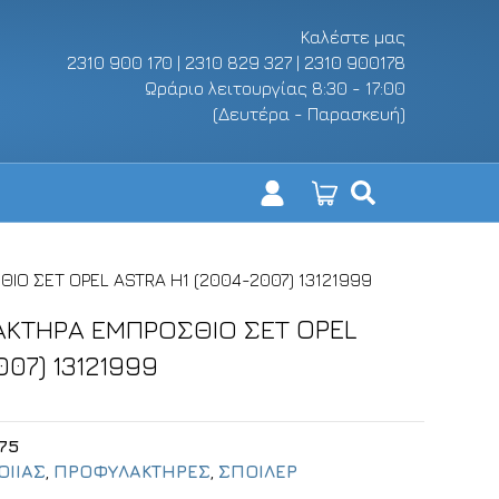
Καλέστε μας
2310 900 170 | 2310 829 327 | 2310 900178
Ωράριο λειτουργίας 8:30 - 17:00
(Δευτέρα - Παρασκευή)
ΙΟ ΣΕΤ OPEL ASTRA H1 (2004-2007) 13121999
ΑΚΤΗΡΑ ΕΜΠΡΟΣΘΙΟ ΣΕΤ OPEL
007) 13121999
75
ΟΙΙΑΣ
,
ΠΡΟΦΥΛΑΚΤΗΡΕΣ
,
ΣΠΟΙΛΕΡ