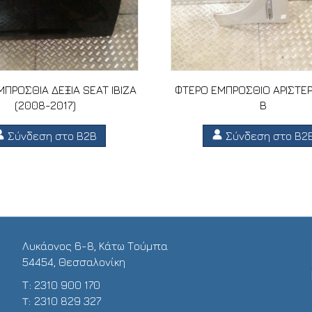
ΠΡΟΣΘΙΑ ΔΕΞΙΑ SEAT IBIZA
ΦΤΕΡΟ ΕΜΠΡΟΣΘΙΟ ΑΡΙΣΤΕΡ
(2008-2017)
B
Σύνδεση στο B2B
Σύνδεση στο B2
Λυκάονος 6-8, Κάτω Τούμπα
54454, Θεσσαλονίκη
Τ:
2310 900 170
T:
2310 829 327