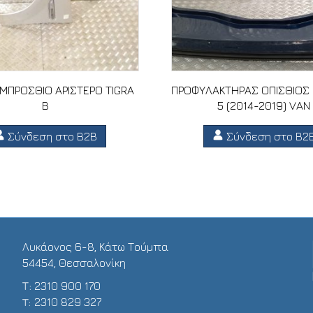
ΜΠΡΟΣΘΙΟ ΑΡΙΣΤΕΡΟ TIGRA
ΠΡΟΦΥΛΑΚΤΗΡΑΣ ΟΠΙΣΘΙΟΣ
B
5 (2014-2019) VAN
Σύνδεση στο B2B
Σύνδεση στο B2
Λυκάονος 6-8, Κάτω Τούμπα
54454, Θεσσαλονίκη
Τ:
2310 900 170
T:
2310 829 327