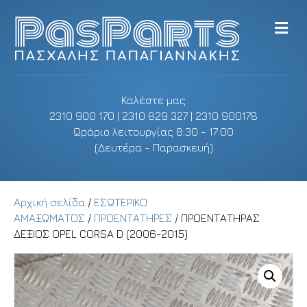
M
e
n
u
Καλέστε μας
2310 900 170 | 2310 829 327 | 2310 900178
Ωράριο λειτουργίας 8:30 - 17:00
(Δευτέρα - Παρασκευή)
Αρχική σελίδα
/
ΕΣΩΤΕΡΙΚΟ
ΑΜΑΞΩΜΑΤΟΣ
/
ΠΡΟΕΝΤΑΤΗΡΕΣ
/ ΠΡΟΕΝΤΑΤΗΡΑΣ
ΔΕΞΙΟΣ OPEL CORSA D (2006-2015)