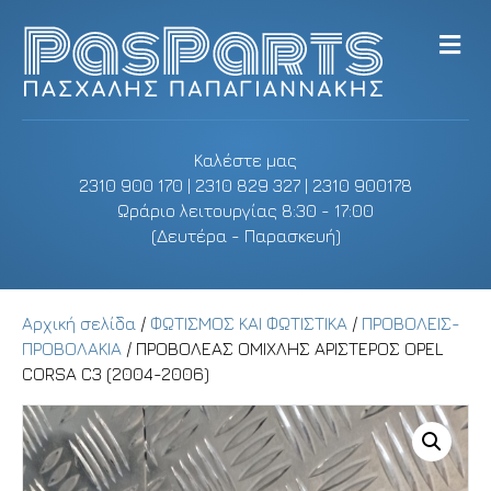
M
e
n
u
Καλέστε μας
2310 900 170 | 2310 829 327 | 2310 900178
Ωράριο λειτουργίας 8:30 - 17:00
(Δευτέρα - Παρασκευή)
Αρχική σελίδα
/
ΦΩΤΙΣΜΟΣ ΚΑΙ ΦΩΤΙΣΤΙΚΑ
/
ΠΡΟΒΟΛΕΙΣ-
ΠΡΟΒΟΛΑΚΙΑ
/ ΠΡΟΒΟΛΕΑΣ ΟΜΙΧΛΗΣ ΑΡΙΣΤΕΡΟΣ OPEL
CORSA C3 (2004-2006)