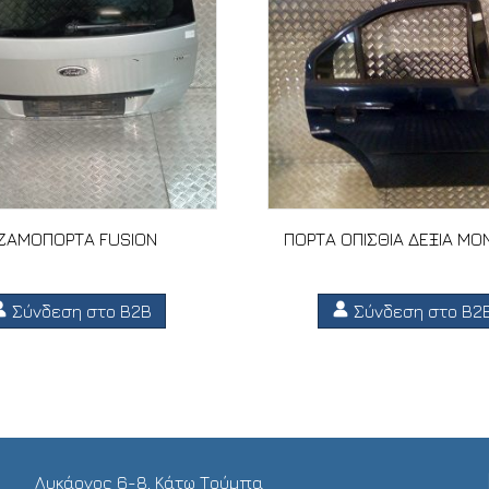
ΖΑΜΟΠΟΡΤΑ FUSION
ΠΟΡΤΑ ΟΠΙΣΘΙΑ ΔΕΞΙΑ MO
Σύνδεση στο B2B
Σύνδεση στο B2
Λυκάονος 6-8, Κάτω Τούμπα