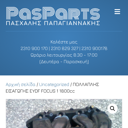
M
e
n
u
Καλέστε μας
2310 900 170 | 2310 829 327 | 2310 900178
Ωράριο λειτουργίας 8:30 - 17:00
(Δευτέρα - Παρασκευή)
Αρχική σελίδα
/
Uncategorized
/ ΠΟΛΛΑΠΛΗΣ
ΕΙΣΑΓΩΓΗΣ EYDF FOCUS 1 1800cc