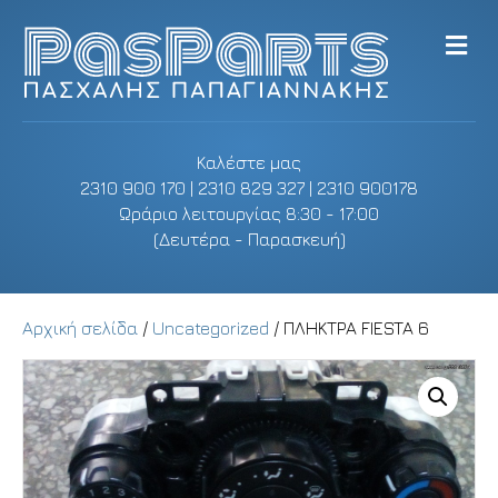
M
e
n
u
Καλέστε μας
2310 900 170 | 2310 829 327 | 2310 900178
Ωράριο λειτουργίας 8:30 - 17:00
(Δευτέρα - Παρασκευή)
Αρχική σελίδα
/
Uncategorized
/ ΠΛΗΚΤΡΑ FIESTA 6