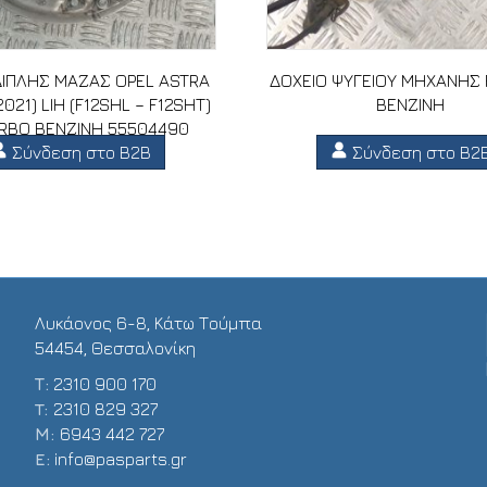
ΙΠΛΗΣ ΜΑΖΑΣ OPEL ASTRA
ΔΟΧΕΙΟ ΨΥΓΕΙΟΥ ΜΗΧΑΝΗΣ 
2021) LIH (F12SHL – F12SHT)
ΒΕΝΖΙΝΗ
URBO ΒΕΝΖΙΝΗ 55504490
Σύνδεση στο B2B
Σύνδεση στο B2
Λυκάονος 6-8, Κάτω Τούμπα
54454, Θεσσαλονίκη
Τ:
2310 900 170
T:
2310 829 327
Μ:
6943 442 727
E:
info@pasparts.gr