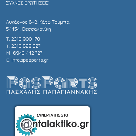
ΣΥΧΝΕΣ ΕΡΩΤΗΣΕΙΣ
Λυκάονος 6-8, Κάτω Τούμπα
54454, Θεσσαλονίκη
Τ:
2310 900 170
T:
2310 829 327
Μ:
6943 442 727
E:
info@pasparts.gr