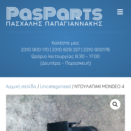
M
e
n
u
Καλέστε μας
2310 900 170 | 2310 829 327 | 2310 900178
Ωράριο λειτουργίας 8:30 - 17:00
(Δευτέρα - Παρασκευή)
Αρχική σελίδα
/
Uncategorized
/ ΝΤΟΥΛΑΠΑΚΙ MONDEO 4.