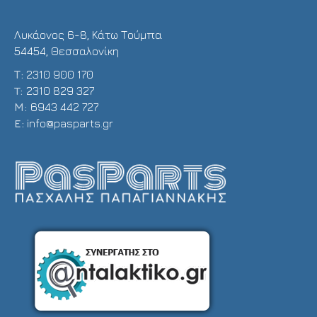
Λυκάονος 6-8, Κάτω Τούμπα
54454, Θεσσαλονίκη
Τ:
2310 900 170
T:
2310 829 327
Μ:
6943 442 727
E:
info@pasparts.gr