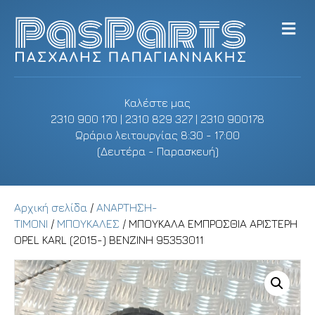
M
e
n
u
Καλέστε μας
2310 900 170 | 2310 829 327 | 2310 900178
Ωράριο λειτουργίας 8:30 - 17:00
(Δευτέρα - Παρασκευή)
Αρχική σελίδα
/
ΑΝΑΡΤΗΣΗ-
ΤΙΜΟΝΙ
/
ΜΠΟΥΚΑΛΕΣ
/ ΜΠΟΥΚΑΛΑ ΕΜΠΡΟΣΘΙΑ ΑΡΙΣΤΕΡΗ
OPEL KARL (2015-) ΒΕΝΖΙΝΗ 95353011