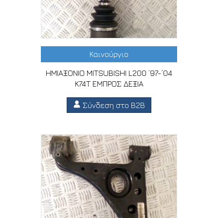
Καινούργιο
ΗΜΙΑΞΟΝΙΟ MITSUBISHI L200 ’97-’04
K74T ΕΜΠΡΟΣ ΔΕΞΙΑ
Σύνδεση στο B2B