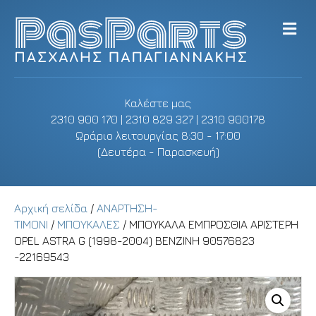
M
e
n
u
Καλέστε μας
2310 900 170 | 2310 829 327 | 2310 900178
Ωράριο λειτουργίας 8:30 - 17:00
(Δευτέρα - Παρασκευή)
Αρχική σελίδα
/
ΑΝΑΡΤΗΣΗ-
ΤΙΜΟΝΙ
/
ΜΠΟΥΚΑΛΕΣ
/ ΜΠΟΥΚΑΛΑ ΕΜΠΡΟΣΘΙΑ ΑΡΙΣΤΕΡΗ
OPEL ASTRA G (1998-2004) ΒΕΝΖΙΝΗ 90576823
-22169543