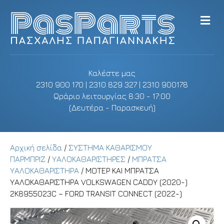
M
e
n
u
Καλέστε μας
2310 900 170 | 2310 829 327 | 2310 900178
Ωράριο λειτουργίας 8:30 - 17:00
(Δευτέρα - Παρασκευή)
Αρχική σελίδα
/
ΣΥΣΤΗΜΑ ΚΑΘΑΡΙΣΜΟΥ
ΠΑΡΜΠΡΙΖ
/
ΥΑΛΟΚΑΘΑΡΙΣΤΗΡΕΣ
/
ΜΠΡΑΤΣΑ
ΥΑΛΟΚΑΘΑΡΙΣΤΗΡΑ
/ ΜΟΤΕΡ ΚΑΙ ΜΠΡΑΤΣΑ
ΥΑΛΟΚΑΘΑΡΙΣΤΗΡΑ VOLKSWAGEN CADDY (2020-)
2K8955023C – FORD TRANSIT CONNECT (2022-)