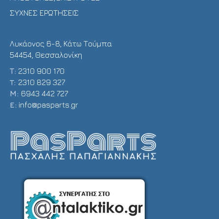
ΣΥΧΝΕΣ ΕΡΩΤΗΣΕΙΣ
Λυκάονος 6-8, Κάτω Τούμπα
54454, Θεσσαλονίκη
Τ:
2310 900 170
T:
2310 829 327
Μ:
6943 442 727
E:
info@pasparts.gr