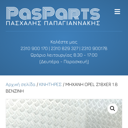
M
e
n
u
Καλέστε μας
2310 900 170 | 2310 829 327 | 2310 900178
Ωράριο λειτουργίας 8:30 - 17:00
(Δευτέρα - Παρασκευή)
Αρχική σελίδα
/
ΚΙΝΗΤΗΡΕΣ
/ ΜΗΧΑΝΗ OPEL Z18XER 1.8
ΒΕΝΖΙΝΗ