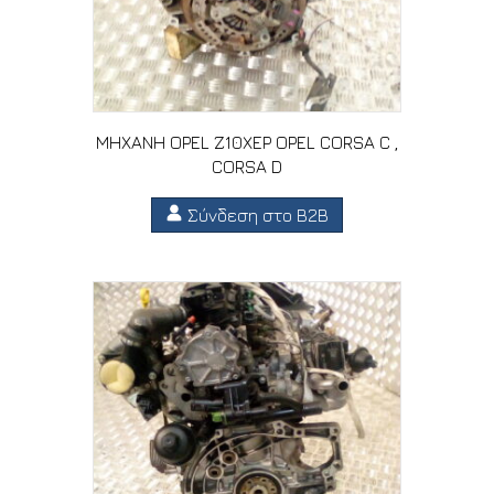
ΜΗΧΑΝΗ OPEL Z10XEP OPEL CORSA C ,
CORSA D
Σύνδεση στο B2B