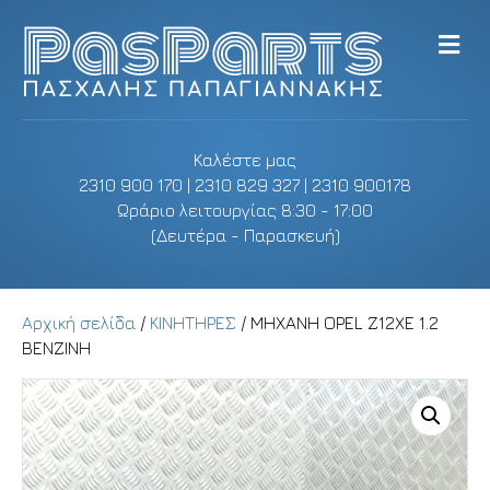
M
e
n
u
Καλέστε μας
2310 900 170 | 2310 829 327 | 2310 900178
Ωράριο λειτουργίας 8:30 - 17:00
(Δευτέρα - Παρασκευή)
Αρχική σελίδα
/
ΚΙΝΗΤΗΡΕΣ
/ ΜΗΧΑΝΗ OPEL Z12XE 1.2
ΒΕΝΖΙΝΗ