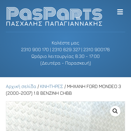
M
e
n
u
Καλέστε μας
2310 900 170 | 2310 829 327 | 2310 900178
Ωράριο λειτουργίας 8:30 - 17:00
(Δευτέρα - Παρασκευή)
Αρχική σελίδα
/
ΚΙΝΗΤΗΡΕΣ
/ ΜΗΧΑΝΗ FORD MONDEO 3
(2000-2007) 1.8 ΒΕΝΖΙΝΗ CHBB