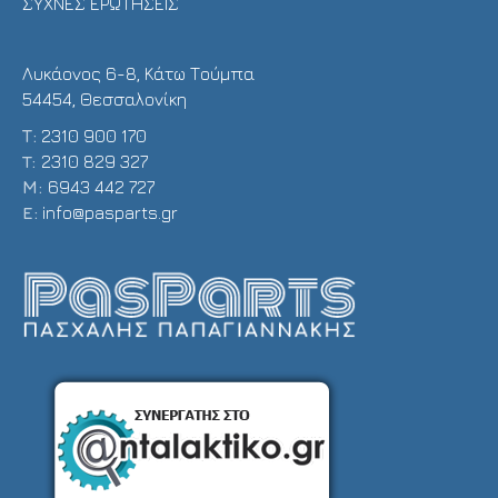
ΣΥΧΝΕΣ ΕΡΩΤΗΣΕΙΣ
Λυκάονος 6-8, Κάτω Τούμπα
54454, Θεσσαλονίκη
Τ:
2310 900 170
T:
2310 829 327
Μ:
6943 442 727
E:
info@pasparts.gr