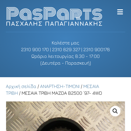
M
e
n
u
Καλέστε μας
2310 900 170 | 2310 829 327 | 2310 900178
Ωράριο λειτουργίας 8:30 - 17:00
(Δευτέρα - Παρασκευή)
Αρχική σελίδα
/
ΑΝΑΡΤΗΣΗ-ΤΙΜΟΝΙ
/
ΜΕΣΑΙΑ
ΤΡΙΒΗ
/ ΜΕΣΑΙΑ ΤΡΙΒΗ MAZDA Β2500 ’97- 4WD