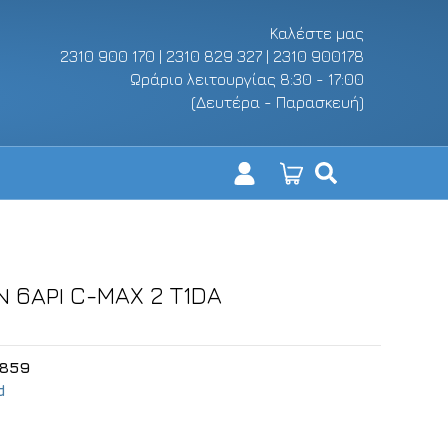
Καλέστε μας
2310 900 170 | 2310 829 327 | 2310 900178
Ωράριο λειτουργίας 8:30 - 17:00
(Δευτέρα - Παρασκευή)
 6ΑΡΙ C-MAX 2 T1DA
859
d