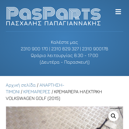
M
e
n
u
Καλέστε μας
2310 900 170 | 2310 829 327 | 2310 900178
Ωράριο λειτουργίας 8:30 - 17:00
(Δευτέρα - Παρασκευή)
Αρχική σελίδα
/
ΑΝΑΡΤΗΣΗ-
ΤΙΜΟΝΙ
/
ΚΡΕΜΑΡΙΕΡΕΣ
/ ΚΡΕΜΑΡΙΕΡΑ ΗΛΕΚΤΡΙΚΗ
VOLKSWAGEN GOLF (2015)