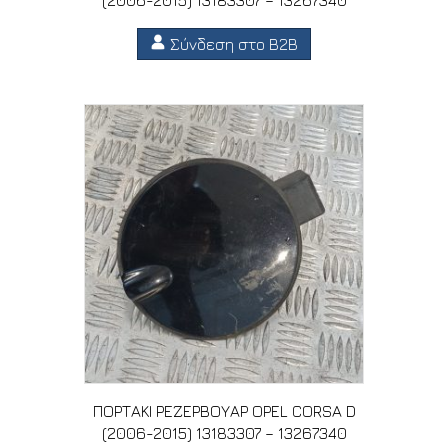
(2006-2015) 13183307 – 13267340
Σύνδεση στο B2B
ΠΟΡΤΑΚΙ ΡΕΖΕΡΒΟΥΑΡ OPEL CORSA D
(2006-2015) 13183307 – 13267340