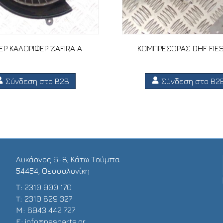
Ρ ΚΑΛΟΡΙΦΕΡ ZAFIRA A
ΚΟΜΠΡΕΣΟΡΑΣ DHF FIES
Σύνδεση στο B2B
Σύνδεση στο B2
Λυκάονος 6-8, Κάτω Τούμπα
54454, Θεσσαλονίκη
Τ:
2310 900 170
T:
2310 829 327
Μ:
6943 442 727
E:
info@pasparts.gr