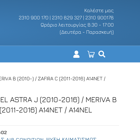
Καλέστε μας
2310 900 170 | 2310 829 327 | 2310 900178
Ωράριο λειτουργίας 8:30 - 17:00
(Δευτέρα - Παρασκευή)
IVA B (2010-) / ZAFIRA C (2011-2016) A14NET /
 ASTRA J (2010-2016) / MERIVA B
 (2011-2016) A14NET / A14NEL
602
Σ AIR CONDITION
,
ΨΥΞΗ ΚΛΙΜΑΤΙΣΜΟΣ