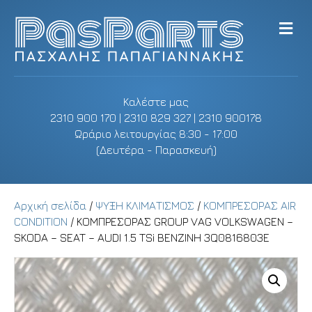
M
e
n
u
Καλέστε μας
2310 900 170 | 2310 829 327 | 2310 900178
Ωράριο λειτουργίας 8:30 - 17:00
(Δευτέρα - Παρασκευή)
Αρχική σελίδα
/
ΨΥΞΗ ΚΛΙΜΑΤΙΣΜΟΣ
/
ΚΟΜΠΡΕΣΟΡΑΣ AIR
CONDITION
/ ΚΟΜΠΡΕΣΟΡΑΣ GROUP VAG VOLKSWAGEN –
SKODA – SEAT – AUDI 1.5 TSi ΒΕΝΖΙΝΗ 3Q0816803E