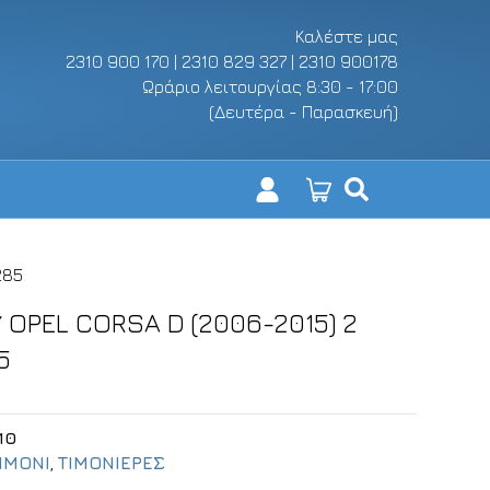
Καλέστε μας
2310 900 170 | 2310 829 327 | 2310 900178
Ωράριο λειτουργίας 8:30 - 17:00
(Δευτέρα - Παρασκευή)
285
 OPEL CORSA D (2006-2015) 2
5
10
ΙΜΟΝΙ
,
ΤΙΜΟΝΙΕΡΕΣ