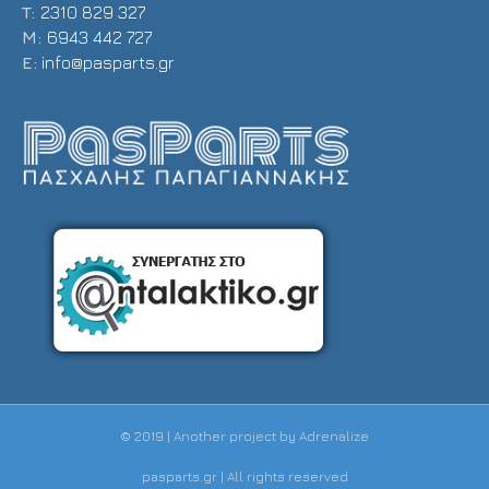
T:
2310 829 327
Μ:
6943 442 727
E:
info@pasparts.gr
© 2019 | Another project by
Adrenalize
pasparts.gr | All rights reserved