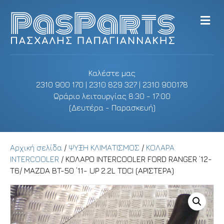
M
e
n
u
Καλέστε μας
2310 900 170 | 2310 829 327 | 2310 900178
Ωράριο λειτουργίας 8:30 - 17:00
(Δευτέρα - Παρασκευή)
Αρχική σελίδα
/
ΨΥΞΗ ΚΛΙΜΑΤΙΣΜΟΣ
/
ΚΟΛΑΡΑ
INTERCOOLER
/ ΚΟΛΑΡΟ INTERCOOLER FORD RANGER ’12-
T6/ MAZDA BT-50 ’11- UP 2.2L TDCI (ΑΡΙΣΤΕΡΑ)