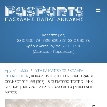
M
e
n
u
Καλέστε μας
2310 900 170 | 2310 829 327 | 2310 900178
Ωράριο λειτουργίας 8:30 - 17:00
(Δευτέρα - Παρασκευή)
Αρχική σελίδα
/
ΨΥΞΗ ΚΛΙΜΑΤΙΣΜΟΣ
/
ΚΟΛΑΡΑ
INTERCOOLER
/ ΚΟΛΑΡΟ INTERCOOLER FORD TRANSIT
CONNECT ‘02-’06 (TC7) 1.8 DURATORQ TC/TDCI LYNX
5050743 (ΠΛΕΥΡΑ ΦΙΛΤΡΟΥ – ΑΝΩ ΔΕΞΙΑ) ΜΙΚΡΟ ΛΕΙΟ
ΜΕΡΟΣ