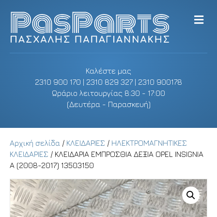
M
e
n
u
Καλέστε μας
2310 900 170 | 2310 829 327 | 2310 900178
Ωράριο λειτουργίας 8:30 - 17:00
(Δευτέρα - Παρασκευή)
Αρχική σελίδα
/
ΚΛΕΙΔΑΡΙΕΣ
/
ΗΛΕΚΤΡΟΜΑΓΝΗΤΙΚΕΣ
ΚΛΕΙΔΑΡΙΕΣ
/ ΚΛΕΙΔΑΡΙΑ ΕΜΠΡΟΣΘΙΑ ΔΕΞΙΑ OPEL INSIGNIA
A (2008-2017) 13503150